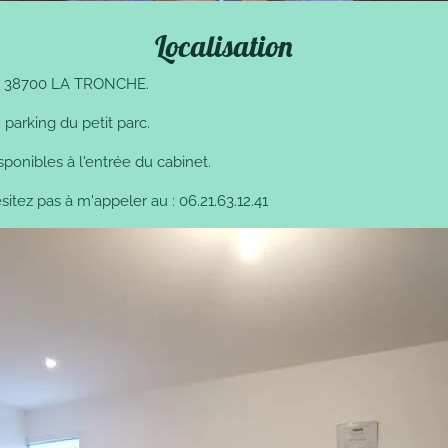
Localisation
ue, 38700 LA TRONCHE.
 parking du petit parc.
ponibles à l'entrée du cabinet.
itez pas à m'appeler au : 06.21.63.12.41