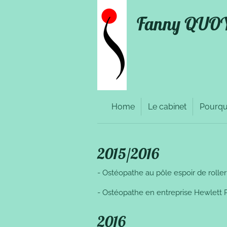
Passer
Fanny QUOY 
au
contenu
principal
Home
Le cabinet
Pourqu
2015/2016
- Ostéopathe au pôle espoir de roller
- Ostéopathe en entreprise Hewlett 
2016