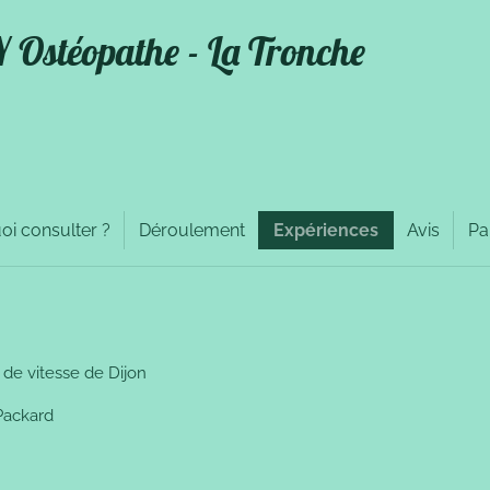
Ostéopathe - La Tronche
oi consulter ?
Déroulement
Expériences
Avis
Pa
 de vitesse de Dijon
Packard